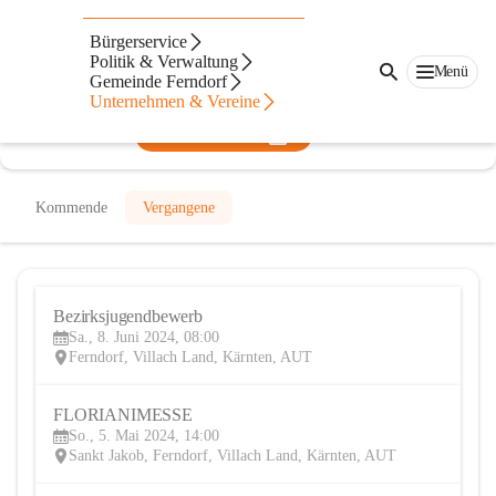
Feuerwehr Ferndorf
Bürgerservice
Politik & Verwaltung
@feuerwehr-ferndorf
Menü
Gemeinde Ferndorf
Feuerwehr, Verein
Unternehmen & Vereine
In CITIES öffnen
Kommende
Vergangene
Bezirksjugendbewerb
8
Sa., 8. Juni 2024, 08:00
JUN
Ferndorf, Villach Land, Kärnten, AUT
FLORIANIMESSE
5
So., 5. Mai 2024, 14:00
MAI
Sankt Jakob, Ferndorf, Villach Land, Kärnten, AUT