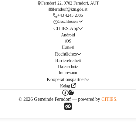
Ferndorf 22, 9702 Ferndorf, AUT
ferndorf@ktn.gde.at
+43 4245 2086
Geschlossen
CITIES-App
Android
iOS
Huawei
Rechtliches
Barrierefreiheit
Datenschutz
Impressum
Kooperationspartner
Kelag
© 2026 Gemeinde Ferndorf — powered by
CITIES.