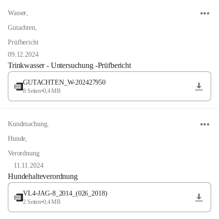
Wasser
,
Gutachten
,
Prüfbericht
09.12.2024
Trinkwasser - Untersuchung -Prüfbericht
GUTACHTEN_W-202427950
8 Seiten
•
0,4 MB
Kundmachung
,
Hunde
,
Verordnung
11.11.2024
Hundehalteverordnung
VL4-JAG-8_2014_(026_2018)
2 Seiten
•
0,4 MB